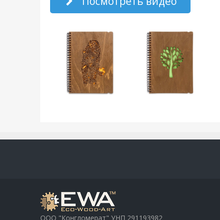
Посмотреть видео
ООО "Конгломерат" УНП ‎291193982