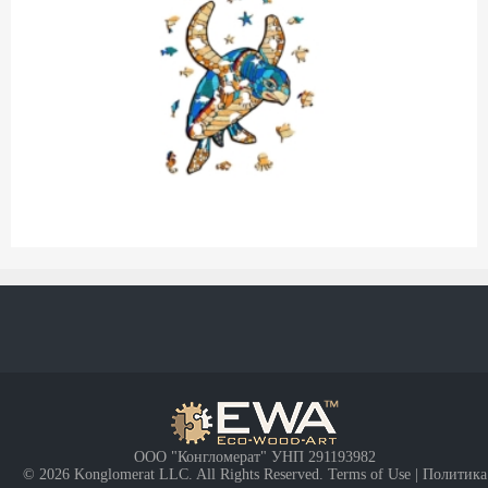
ООО "Конгломерат" УНП ‎291193982
© 2026 Konglomerat LLC. All Rights Reserved.
Terms of Use
| Политика